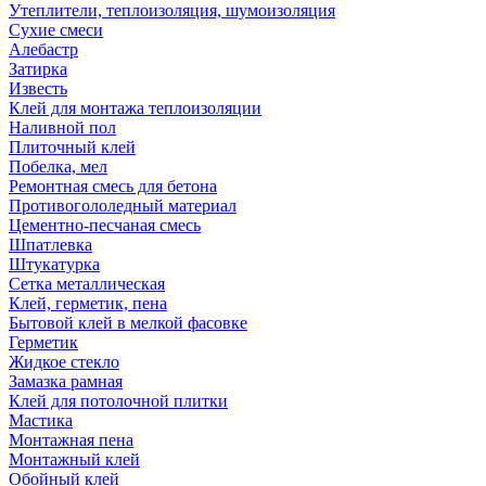
Утеплители, теплоизоляция, шумоизоляция
Сухие смеси
Алебастр
Затирка
Известь
Клей для монтажа теплоизоляции
Наливной пол
Плиточный клей
Побелка, мел
Ремонтная смесь для бетона
Противогололедный материал
Цементно-песчаная смесь
Шпатлевка
Штукатурка
Сетка металлическая
Клей, герметик, пена
Бытовой клей в мелкой фасовке
Герметик
Жидкое стекло
Замазка рамная
Клей для потолочной плитки
Мастика
Монтажная пена
Монтажный клей
Обойный клей