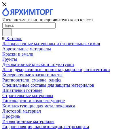
Интернет-магазин представительского класса
Каталог
Лакокрасочные материалы и строительная химия
Аэрозольные материалы
Краски и эмали
Грунты
Декоративные краски и штукатурки
Лаки, декоративные пропитки, морилки, антисептики
Колеровочные краски и пасты
Растворители, смывка, олифа
Специальные составы для защиты материалов
Шпатлевки готовые
Строительные материалы
Гипсокартон и комплектующие
Комплектующие для металлокаркаса
Листовой материал
Профиль
Изоляционные материалы
Гидроизоляция, пароизоляция, ветрозащита