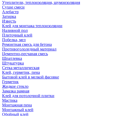
Утеплители, теплоизоляция, шумоизоляция
Сухие смеси
Алебастр
Затирка
Известь
Клей для монтажа теплоизоляции
Наливной пол
Плиточный клей
Побелка, мел
Ремонтная смесь для бетона
Противогололедный материал
Цементно-песчаная смесь
Шпатлевка
Штукатурка
Сетка металлическая
Клей, герметик, пена
Бытовой клей в мелкой фасовке
Герметик
Жидкое стекло
Замазка рамная
Клей для потолочной плитки
Мастика
Монтажная пена
Монтажный клей
Обойный клей