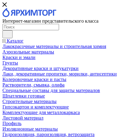
Интернет-магазин представительского класса
Каталог
Лакокрасочные материалы и строительная химия
Аэрозольные материалы
Краски и эмали
Грунты
Декоративные краски и штукатурки
Лаки, декоративные пропитки, морилки, антисептики
Колеровочные краски и пасты
Растворители, смывка, олифа
Специальные составы для защиты материалов
Шпатлевки готовые
Строительные материалы
Гипсокартон и комплектующие
Комплектующие для металлокаркаса
Листовой материал
Профиль
Изоляционные материалы
Гидроизоляция, пароизоляция, ветрозащита