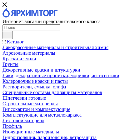
Интернет-магазин представительского класса
Каталог
Лакокрасочные материалы и строительная химия
Аэрозольные материалы
Краски и эмали
Грунты
Декоративные краски и штукатурки
Лаки, декоративные пропитки, морилки, антисептики
Колеровочные краски и пасты
Растворители, смывка, олифа
Специальные составы для защиты материалов
Шпатлевки готовые
Строительные материалы
Гипсокартон и комплектующие
Комплектующие для металлокаркаса
Листовой материал
Профиль
Изоляционные материалы
Гидроизоляция, пароизоляция, ветрозащита