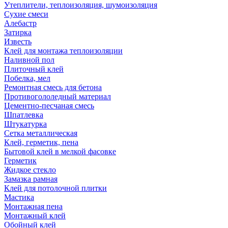
Утеплители, теплоизоляция, шумоизоляция
Сухие смеси
Алебастр
Затирка
Известь
Клей для монтажа теплоизоляции
Наливной пол
Плиточный клей
Побелка, мел
Ремонтная смесь для бетона
Противогололедный материал
Цементно-песчаная смесь
Шпатлевка
Штукатурка
Сетка металлическая
Клей, герметик, пена
Бытовой клей в мелкой фасовке
Герметик
Жидкое стекло
Замазка рамная
Клей для потолочной плитки
Мастика
Монтажная пена
Монтажный клей
Обойный клей