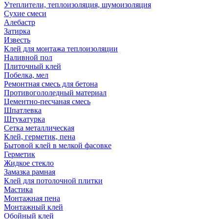
Утеплители, теплоизоляция, шумоизоляция
Сухие смеси
Алебастр
Затирка
Известь
Клей для монтажа теплоизоляции
Наливной пол
Плиточный клей
Побелка, мел
Ремонтная смесь для бетона
Противогололедный материал
Цементно-песчаная смесь
Шпатлевка
Штукатурка
Сетка металлическая
Клей, герметик, пена
Бытовой клей в мелкой фасовке
Герметик
Жидкое стекло
Замазка рамная
Клей для потолочной плитки
Мастика
Монтажная пена
Монтажный клей
Обойный клей