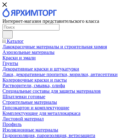
Интернет-магазин представительского класса
Каталог
Лакокрасочные материалы и строительная химия
Аэрозольные материалы
Краски и эмали
Грунты
Декоративные краски и штукатурки
Лаки, декоративные пропитки, морилки, антисептики
Колеровочные краски и пасты
Растворители, смывка, олифа
Специальные составы для защиты материалов
Шпатлевки готовые
Строительные материалы
Гипсокартон и комплектующие
Комплектующие для металлокаркаса
Листовой материал
Профиль
Изоляционные материалы
Гидроизоляция, пароизоляция, ветрозащита