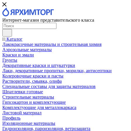
Интернет-магазин представительского класса
Каталог
Лакокрасочные материалы и строительная химия
Аэрозольные материалы
Краски и эмали
Грунты
Декоративные краски и штукатурки
Лаки, декоративные пропитки, морилки, антисептики
Колеровочные краски и пасты
Растворители, смывка, олифа
Специальные составы для защиты материалов
Шпатлевки готовые
Строительные материалы
Гипсокартон и комплектующие
Комплектующие для металлокаркаса
Листовой материал
Профиль
Изоляционные материалы
Гидроизоляция, пароизоляция, ветрозащита