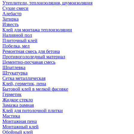
Утеплители, теплоизоляция, шумоизоляция
Сухие смеси
Алебастр
Затирка
Известь
Клей для монтажа теплоизоляции
Наливной пол
Плиточный клей
Побелка, мел
Ремонтная смесь для бетона
Противогололедный материал
Цементно-песчаная смесь
Шпатлевка
Штукатурка
Сетка металлическая
Клей, герметик, пена
Бытовой клей в мелкой фасовке
Герметик
Жидкое стекло
Замазка рамная
Клей для потолочной плитки
Мастика
Монтажная пена
Монтажный клей
Обойный клей