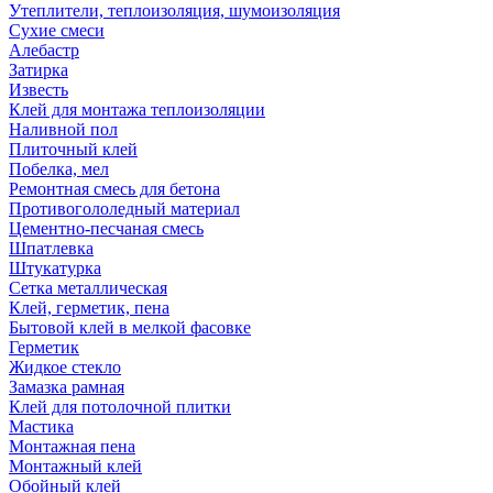
Утеплители, теплоизоляция, шумоизоляция
Сухие смеси
Алебастр
Затирка
Известь
Клей для монтажа теплоизоляции
Наливной пол
Плиточный клей
Побелка, мел
Ремонтная смесь для бетона
Противогололедный материал
Цементно-песчаная смесь
Шпатлевка
Штукатурка
Сетка металлическая
Клей, герметик, пена
Бытовой клей в мелкой фасовке
Герметик
Жидкое стекло
Замазка рамная
Клей для потолочной плитки
Мастика
Монтажная пена
Монтажный клей
Обойный клей