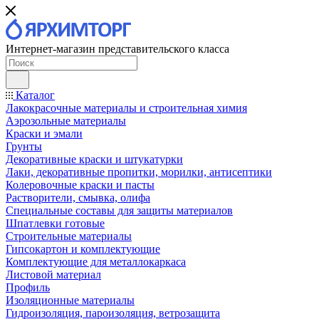
Интернет-магазин представительского класса
Каталог
Лакокрасочные материалы и строительная химия
Аэрозольные материалы
Краски и эмали
Грунты
Декоративные краски и штукатурки
Лаки, декоративные пропитки, морилки, антисептики
Колеровочные краски и пасты
Растворители, смывка, олифа
Специальные составы для защиты материалов
Шпатлевки готовые
Строительные материалы
Гипсокартон и комплектующие
Комплектующие для металлокаркаса
Листовой материал
Профиль
Изоляционные материалы
Гидроизоляция, пароизоляция, ветрозащита