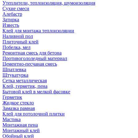
Утеплители, теплоизоляция, шумоизоляция
Сухие смеси
Алебастр
Затирка
Известь
Клей для монтажа теплоизоляции
Наливной пол
Плиточный клей
Побелка, мел
Ремонтная смесь для бетона
Противогололедный материал
Цементно-песчаная смесь
Шпатлевка
Штукатурка
Сетка металлическая
Клей, герметик, пена
Бытовой клей в мелкой фасовке
Герметик
Жидкое стекло
Замазка рамная
Клей для потолочной плитки
Мастика
Монтажная пена
Монтажный клей
Обойный клей