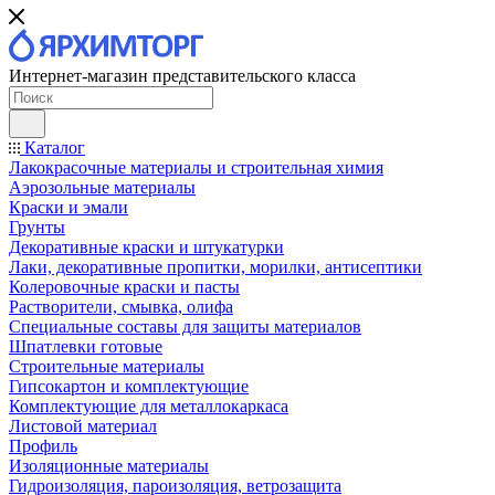
Интернет-магазин представительского класса
Каталог
Лакокрасочные материалы и строительная химия
Аэрозольные материалы
Краски и эмали
Грунты
Декоративные краски и штукатурки
Лаки, декоративные пропитки, морилки, антисептики
Колеровочные краски и пасты
Растворители, смывка, олифа
Специальные составы для защиты материалов
Шпатлевки готовые
Строительные материалы
Гипсокартон и комплектующие
Комплектующие для металлокаркаса
Листовой материал
Профиль
Изоляционные материалы
Гидроизоляция, пароизоляция, ветрозащита