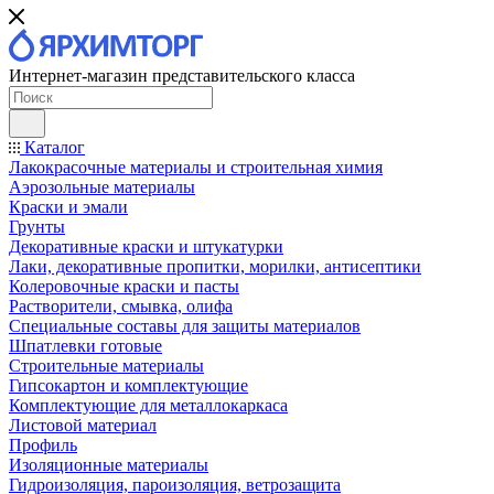
Интернет-магазин представительского класса
Каталог
Лакокрасочные материалы и строительная химия
Аэрозольные материалы
Краски и эмали
Грунты
Декоративные краски и штукатурки
Лаки, декоративные пропитки, морилки, антисептики
Колеровочные краски и пасты
Растворители, смывка, олифа
Специальные составы для защиты материалов
Шпатлевки готовые
Строительные материалы
Гипсокартон и комплектующие
Комплектующие для металлокаркаса
Листовой материал
Профиль
Изоляционные материалы
Гидроизоляция, пароизоляция, ветрозащита