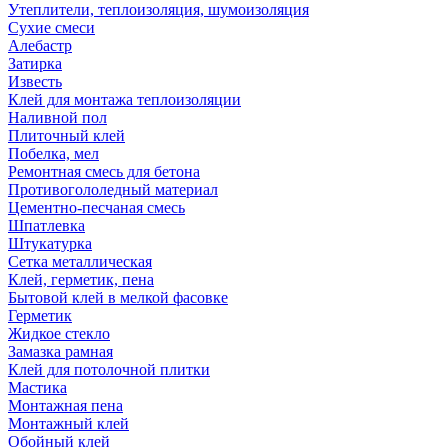
Утеплители, теплоизоляция, шумоизоляция
Сухие смеси
Алебастр
Затирка
Известь
Клей для монтажа теплоизоляции
Наливной пол
Плиточный клей
Побелка, мел
Ремонтная смесь для бетона
Противогололедный материал
Цементно-песчаная смесь
Шпатлевка
Штукатурка
Сетка металлическая
Клей, герметик, пена
Бытовой клей в мелкой фасовке
Герметик
Жидкое стекло
Замазка рамная
Клей для потолочной плитки
Мастика
Монтажная пена
Монтажный клей
Обойный клей