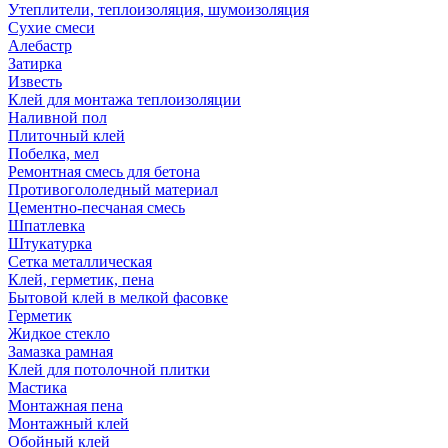
Утеплители, теплоизоляция, шумоизоляция
Сухие смеси
Алебастр
Затирка
Известь
Клей для монтажа теплоизоляции
Наливной пол
Плиточный клей
Побелка, мел
Ремонтная смесь для бетона
Противогололедный материал
Цементно-песчаная смесь
Шпатлевка
Штукатурка
Сетка металлическая
Клей, герметик, пена
Бытовой клей в мелкой фасовке
Герметик
Жидкое стекло
Замазка рамная
Клей для потолочной плитки
Мастика
Монтажная пена
Монтажный клей
Обойный клей