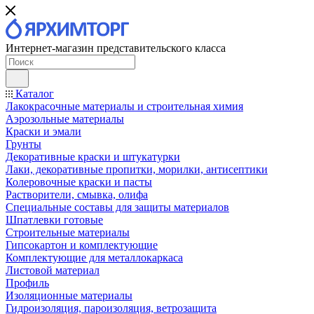
Интернет-магазин представительского класса
Каталог
Лакокрасочные материалы и строительная химия
Аэрозольные материалы
Краски и эмали
Грунты
Декоративные краски и штукатурки
Лаки, декоративные пропитки, морилки, антисептики
Колеровочные краски и пасты
Растворители, смывка, олифа
Специальные составы для защиты материалов
Шпатлевки готовые
Строительные материалы
Гипсокартон и комплектующие
Комплектующие для металлокаркаса
Листовой материал
Профиль
Изоляционные материалы
Гидроизоляция, пароизоляция, ветрозащита