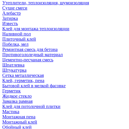
Утеплители, теплоизоляция, шумоизоляция
Сухие смеси
Алебастр
Затирка
Известь
Клей для монтажа теплоизоляции
Наливной пол
Плиточный клей
Побелка, мел
Ремонтная смесь для бетона
Противогололедный материал
Цементно-песчаная смесь
Шпатлевка
Штукатурка
Сетка металлическая
Клей, герметик, пена
Бытовой клей в мелкой фасовке
Герметик
Жидкое стекло
Замазка рамная
Клей для потолочной плитки
Мастика
Монтажная пена
Монтажный клей
Обойный клей