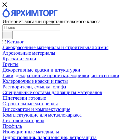
Интернет-магазин представительского класса
Каталог
Лакокрасочные материалы и строительная химия
Аэрозольные материалы
Краски и эмали
Грунты
Декоративные краски и штукатурки
Лаки, декоративные пропитки, морилки, антисептики
Колеровочные краски и пасты
Растворители, смывка, олифа
Специальные составы для защиты материалов
Шпатлевки готовые
Строительные материалы
Гипсокартон и комплектующие
Комплектующие для металлокаркаса
Листовой материал
Профиль
Изоляционные материалы
Гидроизоляция, пароизоляция, ветрозащита