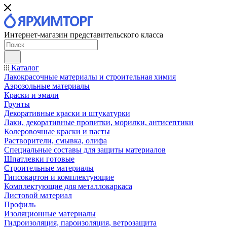
Интернет-магазин представительского класса
Каталог
Лакокрасочные материалы и строительная химия
Аэрозольные материалы
Краски и эмали
Грунты
Декоративные краски и штукатурки
Лаки, декоративные пропитки, морилки, антисептики
Колеровочные краски и пасты
Растворители, смывка, олифа
Специальные составы для защиты материалов
Шпатлевки готовые
Строительные материалы
Гипсокартон и комплектующие
Комплектующие для металлокаркаса
Листовой материал
Профиль
Изоляционные материалы
Гидроизоляция, пароизоляция, ветрозащита