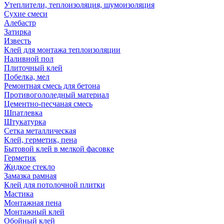
Утеплители, теплоизоляция, шумоизоляция
Сухие смеси
Алебастр
Затирка
Известь
Клей для монтажа теплоизоляции
Наливной пол
Плиточный клей
Побелка, мел
Ремонтная смесь для бетона
Противогололедный материал
Цементно-песчаная смесь
Шпатлевка
Штукатурка
Сетка металлическая
Клей, герметик, пена
Бытовой клей в мелкой фасовке
Герметик
Жидкое стекло
Замазка рамная
Клей для потолочной плитки
Мастика
Монтажная пена
Монтажный клей
Обойный клей