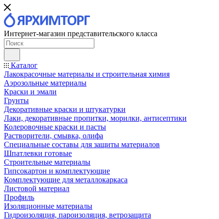
Интернет-магазин представительского класса
Каталог
Лакокрасочные материалы и строительная химия
Аэрозольные материалы
Краски и эмали
Грунты
Декоративные краски и штукатурки
Лаки, декоративные пропитки, морилки, антисептики
Колеровочные краски и пасты
Растворители, смывка, олифа
Специальные составы для защиты материалов
Шпатлевки готовые
Строительные материалы
Гипсокартон и комплектующие
Комплектующие для металлокаркаса
Листовой материал
Профиль
Изоляционные материалы
Гидроизоляция, пароизоляция, ветрозащита