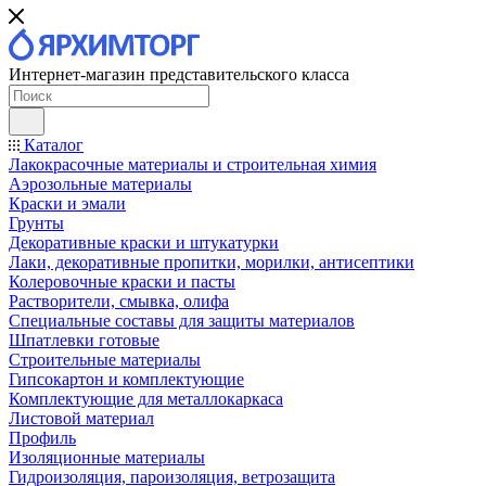
Интернет-магазин представительского класса
Каталог
Лакокрасочные материалы и строительная химия
Аэрозольные материалы
Краски и эмали
Грунты
Декоративные краски и штукатурки
Лаки, декоративные пропитки, морилки, антисептики
Колеровочные краски и пасты
Растворители, смывка, олифа
Специальные составы для защиты материалов
Шпатлевки готовые
Строительные материалы
Гипсокартон и комплектующие
Комплектующие для металлокаркаса
Листовой материал
Профиль
Изоляционные материалы
Гидроизоляция, пароизоляция, ветрозащита