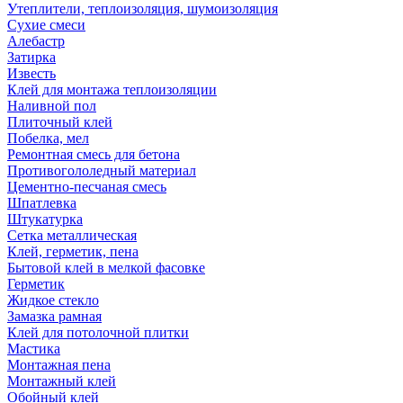
Утеплители, теплоизоляция, шумоизоляция
Сухие смеси
Алебастр
Затирка
Известь
Клей для монтажа теплоизоляции
Наливной пол
Плиточный клей
Побелка, мел
Ремонтная смесь для бетона
Противогололедный материал
Цементно-песчаная смесь
Шпатлевка
Штукатурка
Сетка металлическая
Клей, герметик, пена
Бытовой клей в мелкой фасовке
Герметик
Жидкое стекло
Замазка рамная
Клей для потолочной плитки
Мастика
Монтажная пена
Монтажный клей
Обойный клей