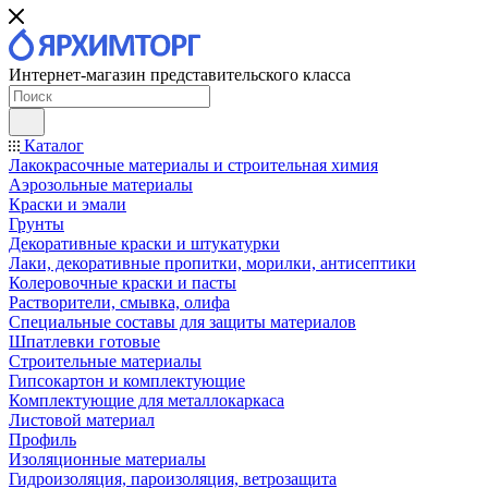
Интернет-магазин представительского класса
Каталог
Лакокрасочные материалы и строительная химия
Аэрозольные материалы
Краски и эмали
Грунты
Декоративные краски и штукатурки
Лаки, декоративные пропитки, морилки, антисептики
Колеровочные краски и пасты
Растворители, смывка, олифа
Специальные составы для защиты материалов
Шпатлевки готовые
Строительные материалы
Гипсокартон и комплектующие
Комплектующие для металлокаркаса
Листовой материал
Профиль
Изоляционные материалы
Гидроизоляция, пароизоляция, ветрозащита