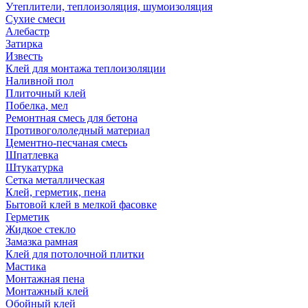
Утеплители, теплоизоляция, шумоизоляция
Сухие смеси
Алебастр
Затирка
Известь
Клей для монтажа теплоизоляции
Наливной пол
Плиточный клей
Побелка, мел
Ремонтная смесь для бетона
Противогололедный материал
Цементно-песчаная смесь
Шпатлевка
Штукатурка
Сетка металлическая
Клей, герметик, пена
Бытовой клей в мелкой фасовке
Герметик
Жидкое стекло
Замазка рамная
Клей для потолочной плитки
Мастика
Монтажная пена
Монтажный клей
Обойный клей