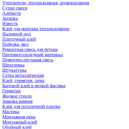
Утеплители, теплоизоляция, шумоизоляция
Сухие смеси
Алебастр
Затирка
Известь
Клей для монтажа теплоизоляции
Наливной пол
Плиточный клей
Побелка, мел
Ремонтная смесь для бетона
Противогололедный материал
Цементно-песчаная смесь
Шпатлевка
Штукатурка
Сетка металлическая
Клей, герметик, пена
Бытовой клей в мелкой фасовке
Герметик
Жидкое стекло
Замазка рамная
Клей для потолочной плитки
Мастика
Монтажная пена
Монтажный клей
Обойный клей