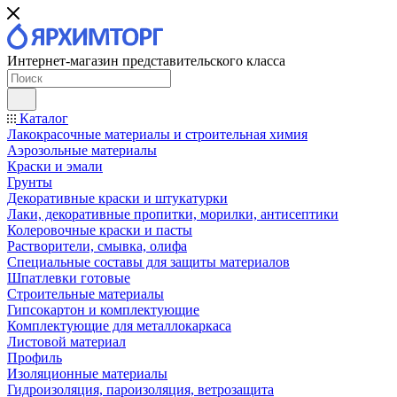
Интернет-магазин представительского класса
Каталог
Лакокрасочные материалы и строительная химия
Аэрозольные материалы
Краски и эмали
Грунты
Декоративные краски и штукатурки
Лаки, декоративные пропитки, морилки, антисептики
Колеровочные краски и пасты
Растворители, смывка, олифа
Специальные составы для защиты материалов
Шпатлевки готовые
Строительные материалы
Гипсокартон и комплектующие
Комплектующие для металлокаркаса
Листовой материал
Профиль
Изоляционные материалы
Гидроизоляция, пароизоляция, ветрозащита