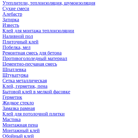
Утеплители, теплоизоляция, шумоизоляция
Сухие смеси
Алебастр
Затирка
Известь
Клей для монтажа теплоизоляции
Наливной пол
Плиточный клей
Побелка, мел
Ремонтная смесь для бетона
Противогололедный материал
Цементно-песчаная смесь
Шпатлевка
Штукатурка
Сетка металлическая
Клей, герметик, пена
Бытовой клей в мелкой фасовке
Герметик
Жидкое стекло
Замазка рамная
Клей для потолочной плитки
Мастика
Монтажная пена
Монтажный клей
Обойный клей