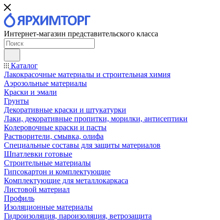
Интернет-магазин представительского класса
Каталог
Лакокрасочные материалы и строительная химия
Аэрозольные материалы
Краски и эмали
Грунты
Декоративные краски и штукатурки
Лаки, декоративные пропитки, морилки, антисептики
Колеровочные краски и пасты
Растворители, смывка, олифа
Специальные составы для защиты материалов
Шпатлевки готовые
Строительные материалы
Гипсокартон и комплектующие
Комплектующие для металлокаркаса
Листовой материал
Профиль
Изоляционные материалы
Гидроизоляция, пароизоляция, ветрозащита