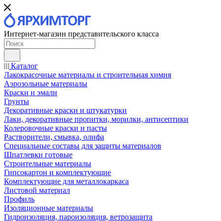
Интернет-магазин представительского класса
Каталог
Лакокрасочные материалы и строительная химия
Аэрозольные материалы
Краски и эмали
Грунты
Декоративные краски и штукатурки
Лаки, декоративные пропитки, морилки, антисептики
Колеровочные краски и пасты
Растворители, смывка, олифа
Специальные составы для защиты материалов
Шпатлевки готовые
Строительные материалы
Гипсокартон и комплектующие
Комплектующие для металлокаркаса
Листовой материал
Профиль
Изоляционные материалы
Гидроизоляция, пароизоляция, ветрозащита