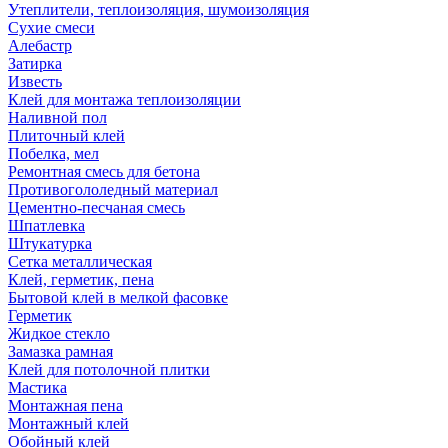
Утеплители, теплоизоляция, шумоизоляция
Сухие смеси
Алебастр
Затирка
Известь
Клей для монтажа теплоизоляции
Наливной пол
Плиточный клей
Побелка, мел
Ремонтная смесь для бетона
Противогололедный материал
Цементно-песчаная смесь
Шпатлевка
Штукатурка
Сетка металлическая
Клей, герметик, пена
Бытовой клей в мелкой фасовке
Герметик
Жидкое стекло
Замазка рамная
Клей для потолочной плитки
Мастика
Монтажная пена
Монтажный клей
Обойный клей