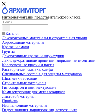
Интернет-магазин представительского класса
Каталог
Лакокрасочные материалы и строительная химия
Аэрозольные материалы
Краски и эмали
Грунты
Декоративные краски и штукатурки
Лаки, декоративные пропитки, морилки, антисептики
Колеровочные краски и пасты
Растворители, смывка, олифа
Специальные составы для защиты материалов
Шпатлевки готовые
Строительные материалы
Гипсокартон и комплектующие
Комплектующие для металлокаркаса
Листовой материал
Профиль
Изоляционные материалы
Гидроизоляция, пароизоляция, ветрозащита