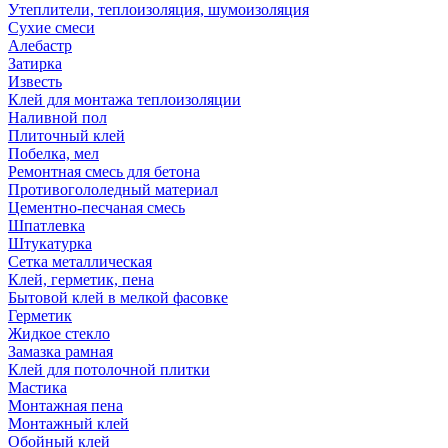
Утеплители, теплоизоляция, шумоизоляция
Сухие смеси
Алебастр
Затирка
Известь
Клей для монтажа теплоизоляции
Наливной пол
Плиточный клей
Побелка, мел
Ремонтная смесь для бетона
Противогололедный материал
Цементно-песчаная смесь
Шпатлевка
Штукатурка
Сетка металлическая
Клей, герметик, пена
Бытовой клей в мелкой фасовке
Герметик
Жидкое стекло
Замазка рамная
Клей для потолочной плитки
Мастика
Монтажная пена
Монтажный клей
Обойный клей