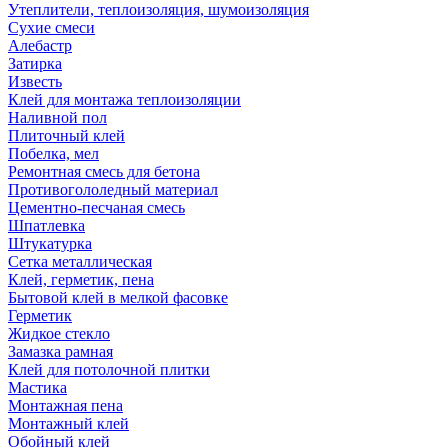
Утеплители, теплоизоляция, шумоизоляция
Сухие смеси
Алебастр
Затирка
Известь
Клей для монтажа теплоизоляции
Наливной пол
Плиточный клей
Побелка, мел
Ремонтная смесь для бетона
Противогололедный материал
Цементно-песчаная смесь
Шпатлевка
Штукатурка
Сетка металлическая
Клей, герметик, пена
Бытовой клей в мелкой фасовке
Герметик
Жидкое стекло
Замазка рамная
Клей для потолочной плитки
Мастика
Монтажная пена
Монтажный клей
Обойный клей