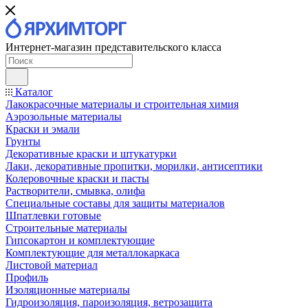
Интернет-магазин представительского класса
Каталог
Лакокрасочные материалы и строительная химия
Аэрозольные материалы
Краски и эмали
Грунты
Декоративные краски и штукатурки
Лаки, декоративные пропитки, морилки, антисептики
Колеровочные краски и пасты
Растворители, смывка, олифа
Специальные составы для защиты материалов
Шпатлевки готовые
Строительные материалы
Гипсокартон и комплектующие
Комплектующие для металлокаркаса
Листовой материал
Профиль
Изоляционные материалы
Гидроизоляция, пароизоляция, ветрозащита