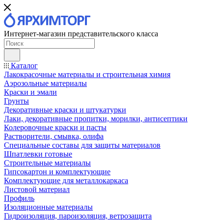
Интернет-магазин представительского класса
Каталог
Лакокрасочные материалы и строительная химия
Аэрозольные материалы
Краски и эмали
Грунты
Декоративные краски и штукатурки
Лаки, декоративные пропитки, морилки, антисептики
Колеровочные краски и пасты
Растворители, смывка, олифа
Специальные составы для защиты материалов
Шпатлевки готовые
Строительные материалы
Гипсокартон и комплектующие
Комплектующие для металлокаркаса
Листовой материал
Профиль
Изоляционные материалы
Гидроизоляция, пароизоляция, ветрозащита