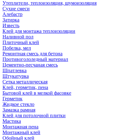
Утеплители, теплоизоляция, шумоизоляция
Сухие смеси
Алебастр
Затирка
Известь
Клей для монтажа теплоизоляции
Наливной пол
Плиточный клей
Побелка, мел
Ремонтная смесь для бетона
Противогололедный материал
Цементно-песчаная смесь
Шпатлевка
Штукатурка
Сетка металлическая
Клей, герметик, пена
Бытовой клей в мелкой фасовке
Герметик
Жидкое стекло
Замазка рамная
Клей для потолочной плитки
Мастика
Монтажная пена
Монтажный клей
Обойный клей