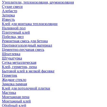
Утеплители, теплоизоляция, шумоизоляция
Сухие смеси
Алебастр
Затирка
Известь
Клей для монтажа теплоизоляции
Наливной пол
Плиточный клей
Побелка, мел
Ремонтная смесь для бетона
Противогололедный материал
Цементно-песчаная смесь
Шпатлевка
Штукатурка
Сетка металлическая
Клей, герметик, пена
Бытовой клей в мелкой фасовке
Герметик
Жидкое стекло
Замазка рамная
Клей для потолочной плитки
Мастика
Монтажная пена
Монтажный клей
Обойный клей