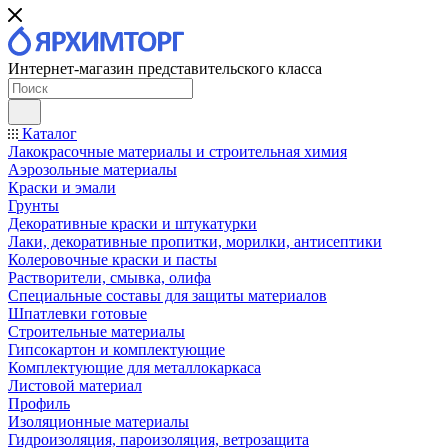
Интернет-магазин представительского класса
Каталог
Лакокрасочные материалы и строительная химия
Аэрозольные материалы
Краски и эмали
Грунты
Декоративные краски и штукатурки
Лаки, декоративные пропитки, морилки, антисептики
Колеровочные краски и пасты
Растворители, смывка, олифа
Специальные составы для защиты материалов
Шпатлевки готовые
Строительные материалы
Гипсокартон и комплектующие
Комплектующие для металлокаркаса
Листовой материал
Профиль
Изоляционные материалы
Гидроизоляция, пароизоляция, ветрозащита