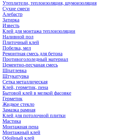
Утеплители, теплоизоляция, шумоизоляция
Сухие смеси
Алебастр
Затирка
Известь
Клей для монтажа теплоизоляции
Наливной пол
Плиточный клей
Побелка, мел
Ремонтная смесь для бетона
Противогололедный материал
Цементно-песчаная смесь
Шпатлевка
Штукатурка
Сетка металлическая
Клей, герметик, пена
Бытовой клей в мелкой фасовке
Герметик
Жидкое стекло
Замазка рамная
Клей для потолочной плитки
Мастика
Монтажная пена
Монтажный клей
Обойный клей