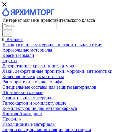
Интернет-магазин представительского класса
Каталог
Лакокрасочные материалы и строительная химия
Аэрозольные материалы
Краски и эмали
Грунты
Декоративные краски и штукатурки
Лаки, декоративные пропитки, морилки, антисептики
Колеровочные краски и пасты
Растворители, смывка, олифа
Специальные составы для защиты материалов
Шпатлевки готовые
Строительные материалы
Гипсокартон и комплектующие
Комплектующие для металлокаркаса
Листовой материал
Профиль
Изоляционные материалы
Гидроизоляция, пароизоляция, ветрозащита