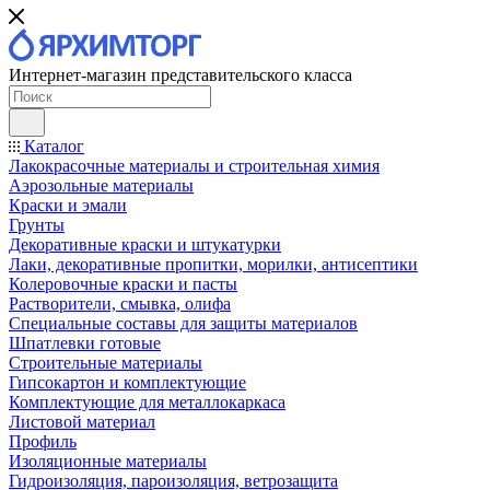
Интернет-магазин представительского класса
Каталог
Лакокрасочные материалы и строительная химия
Аэрозольные материалы
Краски и эмали
Грунты
Декоративные краски и штукатурки
Лаки, декоративные пропитки, морилки, антисептики
Колеровочные краски и пасты
Растворители, смывка, олифа
Специальные составы для защиты материалов
Шпатлевки готовые
Строительные материалы
Гипсокартон и комплектующие
Комплектующие для металлокаркаса
Листовой материал
Профиль
Изоляционные материалы
Гидроизоляция, пароизоляция, ветрозащита