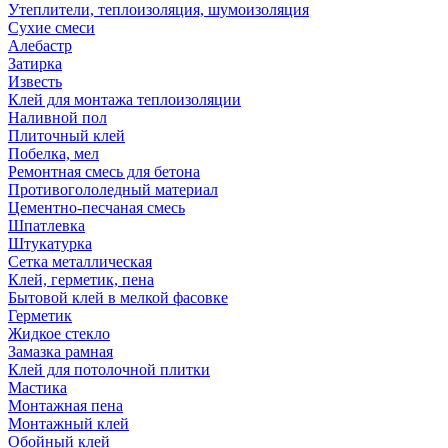
Утеплители, теплоизоляция, шумоизоляция
Сухие смеси
Алебастр
Затирка
Известь
Клей для монтажа теплоизоляции
Наливной пол
Плиточный клей
Побелка, мел
Ремонтная смесь для бетона
Противогололедный материал
Цементно-песчаная смесь
Шпатлевка
Штукатурка
Сетка металлическая
Клей, герметик, пена
Бытовой клей в мелкой фасовке
Герметик
Жидкое стекло
Замазка рамная
Клей для потолочной плитки
Мастика
Монтажная пена
Монтажный клей
Обойный клей