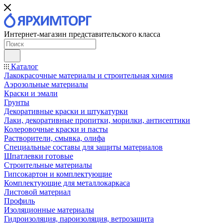
Интернет-магазин представительского класса
Каталог
Лакокрасочные материалы и строительная химия
Аэрозольные материалы
Краски и эмали
Грунты
Декоративные краски и штукатурки
Лаки, декоративные пропитки, морилки, антисептики
Колеровочные краски и пасты
Растворители, смывка, олифа
Специальные составы для защиты материалов
Шпатлевки готовые
Строительные материалы
Гипсокартон и комплектующие
Комплектующие для металлокаркаса
Листовой материал
Профиль
Изоляционные материалы
Гидроизоляция, пароизоляция, ветрозащита