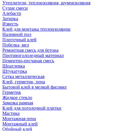
Утеплители, теплоизоляция, шумоизоляция
Сухие смеси
Алебастр
Затирка
Известь
Клей для монтажа теплоизоляции
Наливной пол
Плиточный клей
Побелка, мел
Ремонтная смесь для бетона
Противогололедный материал
Цементно-песчаная смесь
Шпатлевка
Штукатурка
Сетка металлическая
Клей, герметик, пена
Бытовой клей в мелкой фасовке
Герметик
Жидкое стекло
Замазка рамная
Клей для потолочной плитки
Мастика
Монтажная пена
Монтажный клей
Обойный клей