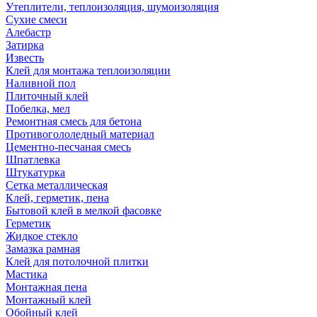
Утеплители, теплоизоляция, шумоизоляция
Сухие смеси
Алебастр
Затирка
Известь
Клей для монтажа теплоизоляции
Наливной пол
Плиточный клей
Побелка, мел
Ремонтная смесь для бетона
Противогололедный материал
Цементно-песчаная смесь
Шпатлевка
Штукатурка
Сетка металлическая
Клей, герметик, пена
Бытовой клей в мелкой фасовке
Герметик
Жидкое стекло
Замазка рамная
Клей для потолочной плитки
Мастика
Монтажная пена
Монтажный клей
Обойный клей