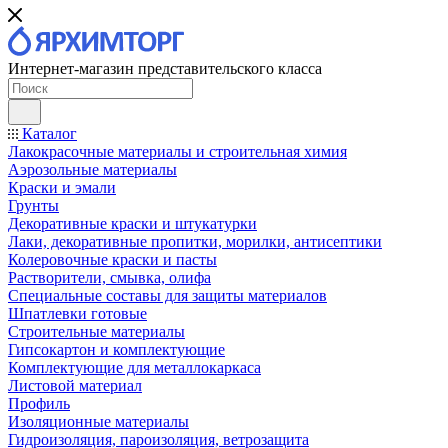
Интернет-магазин представительского класса
Каталог
Лакокрасочные материалы и строительная химия
Аэрозольные материалы
Краски и эмали
Грунты
Декоративные краски и штукатурки
Лаки, декоративные пропитки, морилки, антисептики
Колеровочные краски и пасты
Растворители, смывка, олифа
Специальные составы для защиты материалов
Шпатлевки готовые
Строительные материалы
Гипсокартон и комплектующие
Комплектующие для металлокаркаса
Листовой материал
Профиль
Изоляционные материалы
Гидроизоляция, пароизоляция, ветрозащита