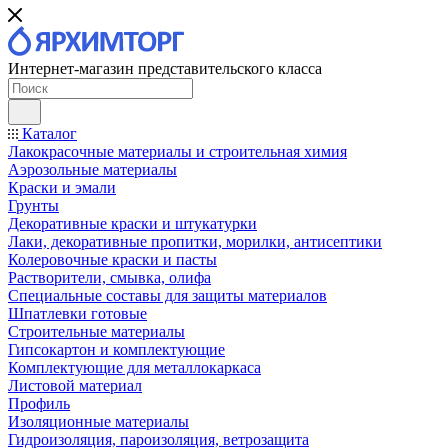
Интернет-магазин представительского класса
Каталог
Лакокрасочные материалы и строительная химия
Аэрозольные материалы
Краски и эмали
Грунты
Декоративные краски и штукатурки
Лаки, декоративные пропитки, морилки, антисептики
Колеровочные краски и пасты
Растворители, смывка, олифа
Специальные составы для защиты материалов
Шпатлевки готовые
Строительные материалы
Гипсокартон и комплектующие
Комплектующие для металлокаркаса
Листовой материал
Профиль
Изоляционные материалы
Гидроизоляция, пароизоляция, ветрозащита