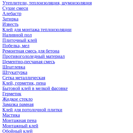
Утеплители, теплоизоляция, шумоизоляция
Сухие смеси
Алебастр
Затирка
Известь
Клей для монтажа теплоизоляции
Наливной пол
Плиточный клей
Побелка, мел
Ремонтная смесь для бетона
Противогололедный материал
Цементно-песчаная смесь
Шпатлевка
Штукатурка
Сетка металлическая
Клей, герметик, пена
Бытовой клей в мелкой фасовке
Герметик
Жидкое стекло
Замазка рамная
Клей для потолочной плитки
Мастика
Монтажная пена
Монтажный клей
Обойный клей