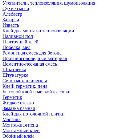
Утеплители, теплоизоляция, шумоизоляция
Сухие смеси
Алебастр
Затирка
Известь
Клей для монтажа теплоизоляции
Наливной пол
Плиточный клей
Побелка, мел
Ремонтная смесь для бетона
Противогололедный материал
Цементно-песчаная смесь
Шпатлевка
Штукатурка
Сетка металлическая
Клей, герметик, пена
Бытовой клей в мелкой фасовке
Герметик
Жидкое стекло
Замазка рамная
Клей для потолочной плитки
Мастика
Монтажная пена
Монтажный клей
Обойный клей