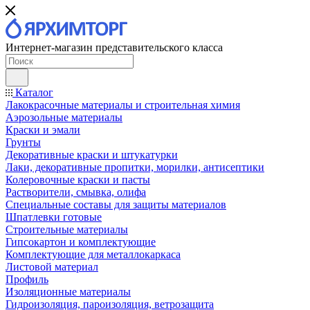
Интернет-магазин представительского класса
Каталог
Лакокрасочные материалы и строительная химия
Аэрозольные материалы
Краски и эмали
Грунты
Декоративные краски и штукатурки
Лаки, декоративные пропитки, морилки, антисептики
Колеровочные краски и пасты
Растворители, смывка, олифа
Специальные составы для защиты материалов
Шпатлевки готовые
Строительные материалы
Гипсокартон и комплектующие
Комплектующие для металлокаркаса
Листовой материал
Профиль
Изоляционные материалы
Гидроизоляция, пароизоляция, ветрозащита