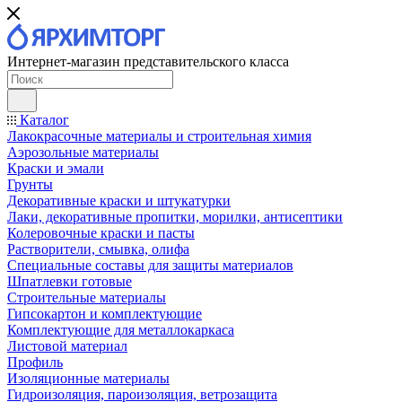
Интернет-магазин представительского класса
Каталог
Лакокрасочные материалы и строительная химия
Аэрозольные материалы
Краски и эмали
Грунты
Декоративные краски и штукатурки
Лаки, декоративные пропитки, морилки, антисептики
Колеровочные краски и пасты
Растворители, смывка, олифа
Специальные составы для защиты материалов
Шпатлевки готовые
Строительные материалы
Гипсокартон и комплектующие
Комплектующие для металлокаркаса
Листовой материал
Профиль
Изоляционные материалы
Гидроизоляция, пароизоляция, ветрозащита