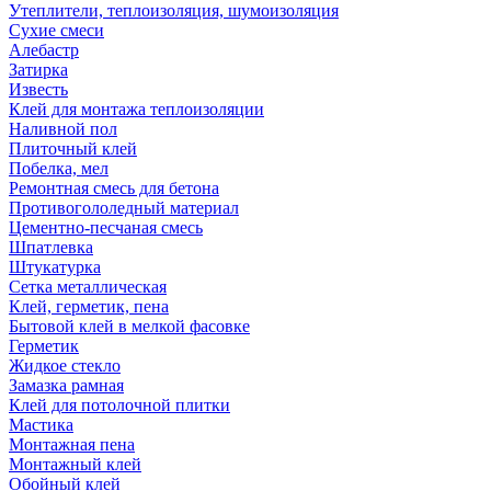
Утеплители, теплоизоляция, шумоизоляция
Сухие смеси
Алебастр
Затирка
Известь
Клей для монтажа теплоизоляции
Наливной пол
Плиточный клей
Побелка, мел
Ремонтная смесь для бетона
Противогололедный материал
Цементно-песчаная смесь
Шпатлевка
Штукатурка
Сетка металлическая
Клей, герметик, пена
Бытовой клей в мелкой фасовке
Герметик
Жидкое стекло
Замазка рамная
Клей для потолочной плитки
Мастика
Монтажная пена
Монтажный клей
Обойный клей