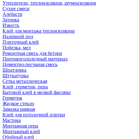
Утеплители, теплоизоляция, шумоизоляция
Сухие смеси
Алебастр
Затирка
Известь
Клей для монтажа теплоизоляции
Наливной пол
Плиточный клей
Побелка, мел
Ремонтная смесь для бетона
Противогололедный материал
Цементно-песчаная смесь
Шпатлевка
Штукатурка
Сетка металлическая
Клей, герметик, пена
Бытовой клей в мелкой фасовке
Герметик
Жидкое стекло
Замазка рамная
Клей для потолочной плитки
Мастика
Монтажная пена
Монтажный клей
Обойный клей