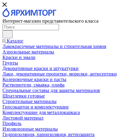
Интернет-магазин представительского класса
Каталог
Лакокрасочные материалы и строительная химия
Аэрозольные материалы
Краски и эмали
Грунты
Декоративные краски и штукатурки
Лаки, декоративные пропитки, морилки, антисептики
Колеровочные краски и пасты
Растворители, смывка, олифа
Специальные составы для защиты материалов
Шпатлевки готовые
Строительные материалы
Гипсокартон и комплектующие
Комплектующие для металлокаркаса
Листовой материал
Профиль
Изоляционные материалы
Гидроизоляция, пароизоляция, ветрозащита