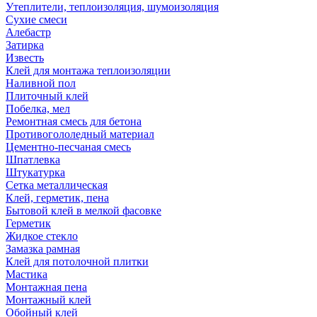
Утеплители, теплоизоляция, шумоизоляция
Сухие смеси
Алебастр
Затирка
Известь
Клей для монтажа теплоизоляции
Наливной пол
Плиточный клей
Побелка, мел
Ремонтная смесь для бетона
Противогололедный материал
Цементно-песчаная смесь
Шпатлевка
Штукатурка
Сетка металлическая
Клей, герметик, пена
Бытовой клей в мелкой фасовке
Герметик
Жидкое стекло
Замазка рамная
Клей для потолочной плитки
Мастика
Монтажная пена
Монтажный клей
Обойный клей