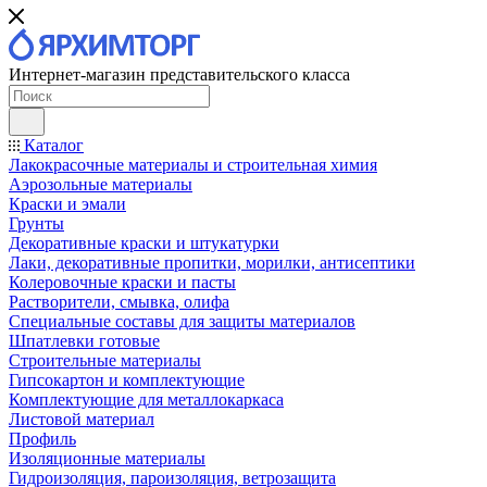
Интернет-магазин представительского класса
Каталог
Лакокрасочные материалы и строительная химия
Аэрозольные материалы
Краски и эмали
Грунты
Декоративные краски и штукатурки
Лаки, декоративные пропитки, морилки, антисептики
Колеровочные краски и пасты
Растворители, смывка, олифа
Специальные составы для защиты материалов
Шпатлевки готовые
Строительные материалы
Гипсокартон и комплектующие
Комплектующие для металлокаркаса
Листовой материал
Профиль
Изоляционные материалы
Гидроизоляция, пароизоляция, ветрозащита