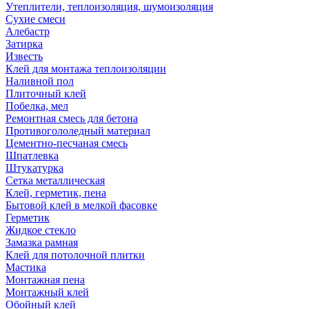
Утеплители, теплоизоляция, шумоизоляция
Сухие смеси
Алебастр
Затирка
Известь
Клей для монтажа теплоизоляции
Наливной пол
Плиточный клей
Побелка, мел
Ремонтная смесь для бетона
Противогололедный материал
Цементно-песчаная смесь
Шпатлевка
Штукатурка
Сетка металлическая
Клей, герметик, пена
Бытовой клей в мелкой фасовке
Герметик
Жидкое стекло
Замазка рамная
Клей для потолочной плитки
Мастика
Монтажная пена
Монтажный клей
Обойный клей