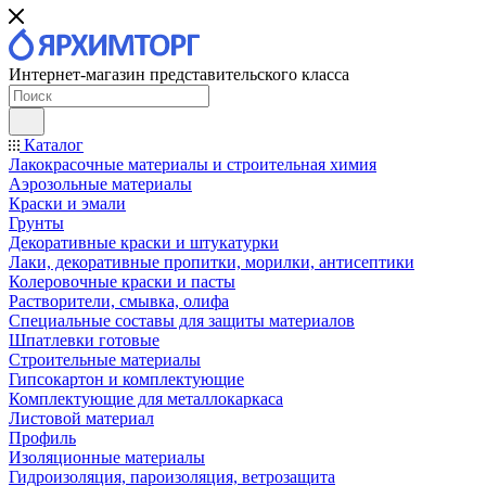
Интернет-магазин представительского класса
Каталог
Лакокрасочные материалы и строительная химия
Аэрозольные материалы
Краски и эмали
Грунты
Декоративные краски и штукатурки
Лаки, декоративные пропитки, морилки, антисептики
Колеровочные краски и пасты
Растворители, смывка, олифа
Специальные составы для защиты материалов
Шпатлевки готовые
Строительные материалы
Гипсокартон и комплектующие
Комплектующие для металлокаркаса
Листовой материал
Профиль
Изоляционные материалы
Гидроизоляция, пароизоляция, ветрозащита