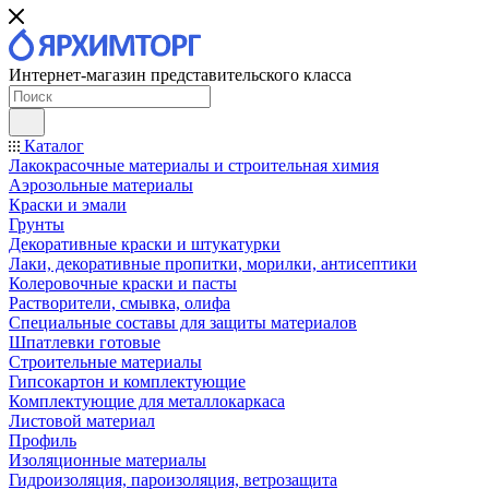
Интернет-магазин представительского класса
Каталог
Лакокрасочные материалы и строительная химия
Аэрозольные материалы
Краски и эмали
Грунты
Декоративные краски и штукатурки
Лаки, декоративные пропитки, морилки, антисептики
Колеровочные краски и пасты
Растворители, смывка, олифа
Специальные составы для защиты материалов
Шпатлевки готовые
Строительные материалы
Гипсокартон и комплектующие
Комплектующие для металлокаркаса
Листовой материал
Профиль
Изоляционные материалы
Гидроизоляция, пароизоляция, ветрозащита