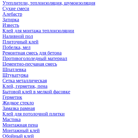
Утеплители, теплоизоляция, шумоизоляция
Сухие смеси
Алебастр
Затирка
Известь
Клей для монтажа теплоизоляции
Наливной пол
Плиточный клей
Побелка, мел
Ремонтная смесь для бетона
Противогололедный материал
Цементно-песчаная смесь
Шпатлевка
Штукатурка
Сетка металлическая
Клей, герметик, пена
Бытовой клей в мелкой фасовке
Герметик
Жидкое стекло
Замазка рамная
Клей для потолочной плитки
Мастика
Монтажная пена
Монтажный клей
Обойный клей