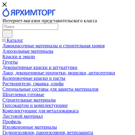
Интернет-магазин представительского класса
Каталог
Лакокрасочные материалы и строительная химия
Аэрозольные материалы
Краски и эмали
Грунты
Декоративные краски и штукатурки
Лаки, декоративные пропитки, морилки, антисептики
Колеровочные краски и пасты
Растворители, смывка, олифа
Специальные составы для защиты материалов
Шпатлевки готовые
Строительные материалы
Гипсокартон и комплектующие
Комплектующие для металлокаркаса
Листовой материал
Профиль
Изоляционные материалы
Гидроизоляция, пароизоляция, ветрозащита