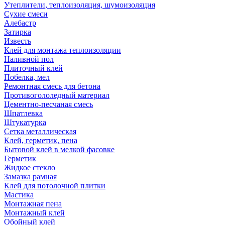
Утеплители, теплоизоляция, шумоизоляция
Сухие смеси
Алебастр
Затирка
Известь
Клей для монтажа теплоизоляции
Наливной пол
Плиточный клей
Побелка, мел
Ремонтная смесь для бетона
Противогололедный материал
Цементно-песчаная смесь
Шпатлевка
Штукатурка
Сетка металлическая
Клей, герметик, пена
Бытовой клей в мелкой фасовке
Герметик
Жидкое стекло
Замазка рамная
Клей для потолочной плитки
Мастика
Монтажная пена
Монтажный клей
Обойный клей