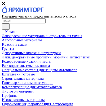
Интернет-магазин представительского класса
Каталог
Лакокрасочные материалы и строительная химия
Аэрозольные материалы
Краски и эмали
Грунты
Декоративные краски и штукатурки
Лаки, декоративные пропитки, морилки, антисептики
Колеровочные краски и пасты
Растворители, смывка, олифа
Специальные составы для защиты материалов
Шпатлевки готовые
Строительные материалы
Гипсокартон и комплектующие
Комплектующие для металлокаркаса
Листовой материал
Профиль
Изоляционные материалы
Гидроизоляция, пароизоляция, ветрозащита