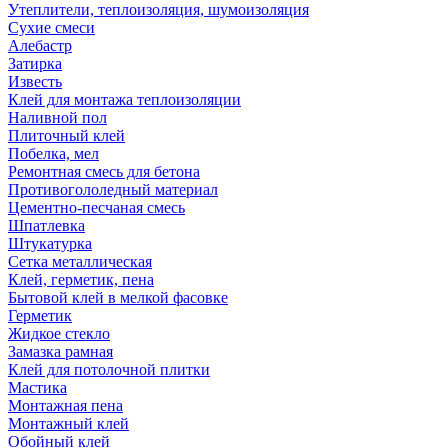
Утеплители, теплоизоляция, шумоизоляция
Сухие смеси
Алебастр
Затирка
Известь
Клей для монтажа теплоизоляции
Наливной пол
Плиточный клей
Побелка, мел
Ремонтная смесь для бетона
Противогололедный материал
Цементно-песчаная смесь
Шпатлевка
Штукатурка
Сетка металлическая
Клей, герметик, пена
Бытовой клей в мелкой фасовке
Герметик
Жидкое стекло
Замазка рамная
Клей для потолочной плитки
Мастика
Монтажная пена
Монтажный клей
Обойный клей