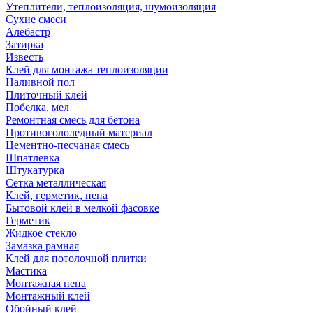
Утеплители, теплоизоляция, шумоизоляция
Сухие смеси
Алебастр
Затирка
Известь
Клей для монтажа теплоизоляции
Наливной пол
Плиточный клей
Побелка, мел
Ремонтная смесь для бетона
Противогололедный материал
Цементно-песчаная смесь
Шпатлевка
Штукатурка
Сетка металлическая
Клей, герметик, пена
Бытовой клей в мелкой фасовке
Герметик
Жидкое стекло
Замазка рамная
Клей для потолочной плитки
Мастика
Монтажная пена
Монтажный клей
Обойный клей