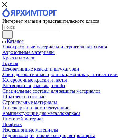
Интернет-магазин представительского класса
Каталог
Лакокрасочные материалы и строительная химия
Аэрозольные материалы
Краски и эмали
Грунты
Декоративные краски и штукатурки
Лаки, декоративные пропитки, морилки, антисептики
Колеровочные краски и пасты
Растворители, смывка, олифа
Специальные составы для защиты материалов
Шпатлевки готовые
Строительные материалы
Гипсокартон и комплектующие
Комплектующие для металлокаркаса
Листовой материал
Профиль
Изоляционные материалы
Гидроизоляция, пароизоляция, ветрозащита