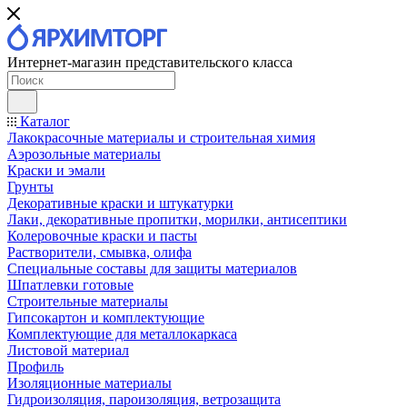
Интернет-магазин представительского класса
Каталог
Лакокрасочные материалы и строительная химия
Аэрозольные материалы
Краски и эмали
Грунты
Декоративные краски и штукатурки
Лаки, декоративные пропитки, морилки, антисептики
Колеровочные краски и пасты
Растворители, смывка, олифа
Специальные составы для защиты материалов
Шпатлевки готовые
Строительные материалы
Гипсокартон и комплектующие
Комплектующие для металлокаркаса
Листовой материал
Профиль
Изоляционные материалы
Гидроизоляция, пароизоляция, ветрозащита