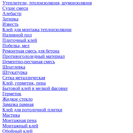
Утеплители, теплоизоляция, шумоизоляция
Сухие смеси
Алебастр
Затирка
Известь
Клей для монтажа теплоизоляции
Наливной пол
Плиточный клей
Побелка, мел
Ремонтная смесь для бетона
Противогололедный материал
Цементно-песчаная смесь
Шпатлевка
Штукатурка
Сетка металлическая
Клей, герметик, пена
Бытовой клей в мелкой фасовке
Герметик
Жидкое стекло
Замазка рамная
Клей для потолочной плитки
Мастика
Монтажная пена
Монтажный клей
Обойный клей