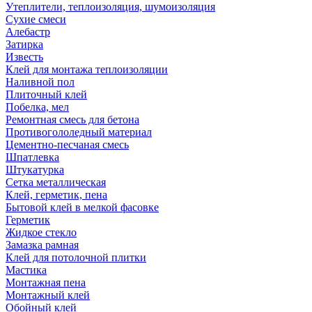
Утеплители, теплоизоляция, шумоизоляция
Сухие смеси
Алебастр
Затирка
Известь
Клей для монтажа теплоизоляции
Наливной пол
Плиточный клей
Побелка, мел
Ремонтная смесь для бетона
Противогололедный материал
Цементно-песчаная смесь
Шпатлевка
Штукатурка
Сетка металлическая
Клей, герметик, пена
Бытовой клей в мелкой фасовке
Герметик
Жидкое стекло
Замазка рамная
Клей для потолочной плитки
Мастика
Монтажная пена
Монтажный клей
Обойный клей