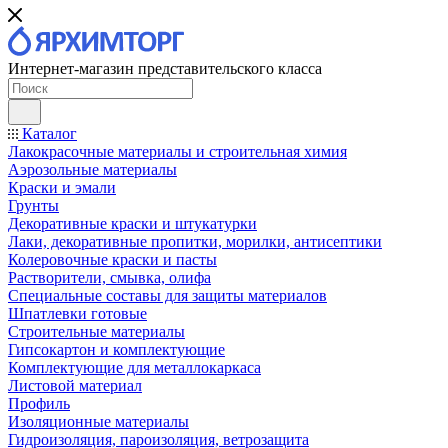
Интернет-магазин представительского класса
Каталог
Лакокрасочные материалы и строительная химия
Аэрозольные материалы
Краски и эмали
Грунты
Декоративные краски и штукатурки
Лаки, декоративные пропитки, морилки, антисептики
Колеровочные краски и пасты
Растворители, смывка, олифа
Специальные составы для защиты материалов
Шпатлевки готовые
Строительные материалы
Гипсокартон и комплектующие
Комплектующие для металлокаркаса
Листовой материал
Профиль
Изоляционные материалы
Гидроизоляция, пароизоляция, ветрозащита