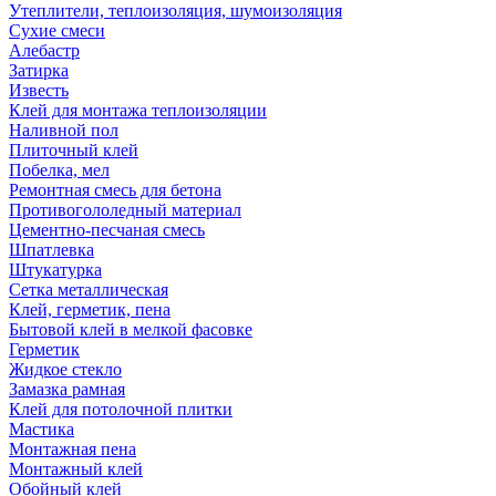
Утеплители, теплоизоляция, шумоизоляция
Сухие смеси
Алебастр
Затирка
Известь
Клей для монтажа теплоизоляции
Наливной пол
Плиточный клей
Побелка, мел
Ремонтная смесь для бетона
Противогололедный материал
Цементно-песчаная смесь
Шпатлевка
Штукатурка
Сетка металлическая
Клей, герметик, пена
Бытовой клей в мелкой фасовке
Герметик
Жидкое стекло
Замазка рамная
Клей для потолочной плитки
Мастика
Монтажная пена
Монтажный клей
Обойный клей