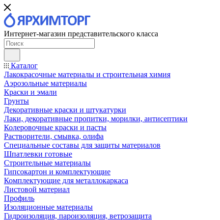
Интернет-магазин представительского класса
Каталог
Лакокрасочные материалы и строительная химия
Аэрозольные материалы
Краски и эмали
Грунты
Декоративные краски и штукатурки
Лаки, декоративные пропитки, морилки, антисептики
Колеровочные краски и пасты
Растворители, смывка, олифа
Специальные составы для защиты материалов
Шпатлевки готовые
Строительные материалы
Гипсокартон и комплектующие
Комплектующие для металлокаркаса
Листовой материал
Профиль
Изоляционные материалы
Гидроизоляция, пароизоляция, ветрозащита