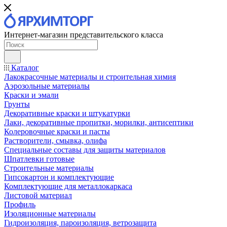
Интернет-магазин представительского класса
Каталог
Лакокрасочные материалы и строительная химия
Аэрозольные материалы
Краски и эмали
Грунты
Декоративные краски и штукатурки
Лаки, декоративные пропитки, морилки, антисептики
Колеровочные краски и пасты
Растворители, смывка, олифа
Специальные составы для защиты материалов
Шпатлевки готовые
Строительные материалы
Гипсокартон и комплектующие
Комплектующие для металлокаркаса
Листовой материал
Профиль
Изоляционные материалы
Гидроизоляция, пароизоляция, ветрозащита