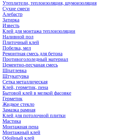
Утеплители, теплоизоляция, шумоизоляция
Сухие смеси
Алебастр
Затирка
Известь
Клей для монтажа теплоизоляции
Наливной пол
Плиточный клей
Побелка, мел
Ремонтная смесь для бетона
Противогололедный материал
Цементно-песчаная смесь
Шпатлевка
Штукатурка
Сетка металлическая
Клей, герметик, пена
Бытовой клей в мелкой фасовке
Герметик
Жидкое стекло
Замазка рамная
Клей для потолочной плитки
Мастика
Монтажная пена
Монтажный клей
Обойный клей