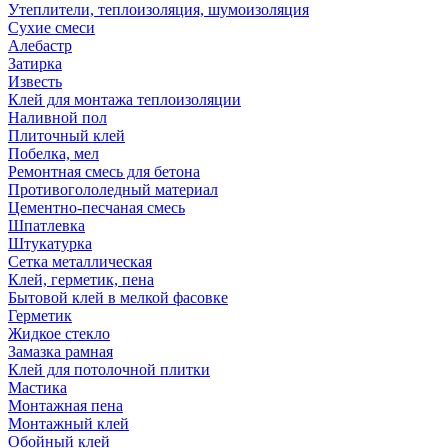
Утеплители, теплоизоляция, шумоизоляция
Сухие смеси
Алебастр
Затирка
Известь
Клей для монтажа теплоизоляции
Наливной пол
Плиточный клей
Побелка, мел
Ремонтная смесь для бетона
Противогололедный материал
Цементно-песчаная смесь
Шпатлевка
Штукатурка
Сетка металлическая
Клей, герметик, пена
Бытовой клей в мелкой фасовке
Герметик
Жидкое стекло
Замазка рамная
Клей для потолочной плитки
Мастика
Монтажная пена
Монтажный клей
Обойный клей