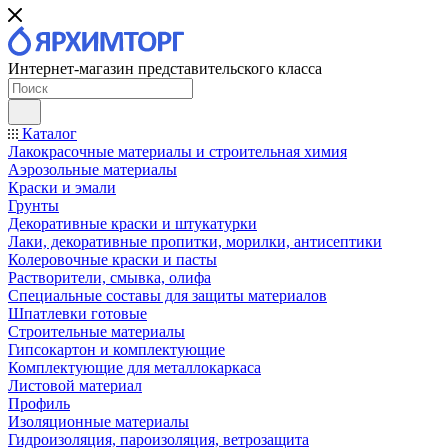
Интернет-магазин представительского класса
Каталог
Лакокрасочные материалы и строительная химия
Аэрозольные материалы
Краски и эмали
Грунты
Декоративные краски и штукатурки
Лаки, декоративные пропитки, морилки, антисептики
Колеровочные краски и пасты
Растворители, смывка, олифа
Специальные составы для защиты материалов
Шпатлевки готовые
Строительные материалы
Гипсокартон и комплектующие
Комплектующие для металлокаркаса
Листовой материал
Профиль
Изоляционные материалы
Гидроизоляция, пароизоляция, ветрозащита