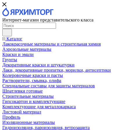
Интернет-магазин представительского класса
Каталог
Лакокрасочные материалы и строительная химия
Аэрозольные материалы
Краски и эмали
Грунты
Декоративные краски и штукатурки
Лаки, декоративные пропитки, морилки, антисептики
Колеровочные краски и пасты
Растворители, смывка, олифа
Специальные составы для защиты материалов
Шпатлевки готовые
Строительные материалы
Гипсокартон и комплектующие
Комплектующие для металлокаркаса
Листовой материал
Профиль
Изоляционные материалы
Гидроизоляция, пароизоляция, ветрозащита