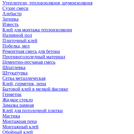
Утеплители, теплоизоляция, шумоизоляция
Сухие смеси
Алебастр
Затирка
Известь
Клей для монтажа теплоизоляции
Наливной пол
Плиточный клей
Побелка, мел
Ремонтная смесь для бетона
Противогололедный материал
Цементно-песчаная смесь
Шпатлевка
Штукатурка
Сетка металлическая
Клей, герметик, пена
Бытовой клей в мелкой фасовке
Герметик
Жидкое стекло
Замазка рамная
Клей для потолочной плитки
Мастика
Монтажная пена
Монтажный клей
Обойный клей