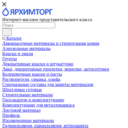
Интернет-магазин представительского класса
Каталог
Лакокрасочные материалы и строительная химия
Аэрозольные материалы
Краски и эмали
Грунты
Декоративные краски и штукатурки
Лаки, декоративные пропитки, морилки, антисептики
Колеровочные краски и пасты
Растворители, смывка, олифа
Специальные составы для защиты материалов
Шпатлевки готовые
Строительные материалы
Гипсокартон и комплектующие
Комплектующие для металлокаркаса
Листовой материал
Профиль
Изоляционные материалы
Гидроизоляция, пароизоляция, ветрозащита