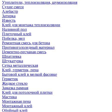
Утеплители, теплоизоляция, шумоизоляция
Сухие смеси
Алебастр
Затирка
Известь
Клей для монтажа теплоизоляции
Наливной пол
Плиточный клей
Побелка, мел
Ремонтная смесь для бетона
Противогололедный материал
Цементно-песчаная смесь
Шпатлевка
Штукатурка
Сетка металлическая
Клей, герметик, пена
Бытовой клей в мелкой фасовке
Герметик
Жидкое стекло
Замазка рамная
Клей для потолочной плитки
Мастика
Монтажная пена
Монтажный клей
Обойный клей