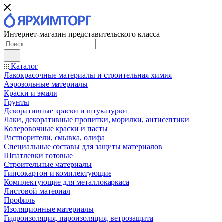
Интернет-магазин представительского класса
Каталог
Лакокрасочные материалы и строительная химия
Аэрозольные материалы
Краски и эмали
Грунты
Декоративные краски и штукатурки
Лаки, декоративные пропитки, морилки, антисептики
Колеровочные краски и пасты
Растворители, смывка, олифа
Специальные составы для защиты материалов
Шпатлевки готовые
Строительные материалы
Гипсокартон и комплектующие
Комплектующие для металлокаркаса
Листовой материал
Профиль
Изоляционные материалы
Гидроизоляция, пароизоляция, ветрозащита