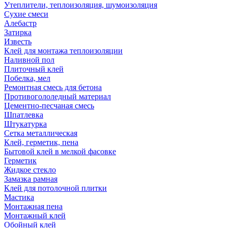
Утеплители, теплоизоляция, шумоизоляция
Сухие смеси
Алебастр
Затирка
Известь
Клей для монтажа теплоизоляции
Наливной пол
Плиточный клей
Побелка, мел
Ремонтная смесь для бетона
Противогололедный материал
Цементно-песчаная смесь
Шпатлевка
Штукатурка
Сетка металлическая
Клей, герметик, пена
Бытовой клей в мелкой фасовке
Герметик
Жидкое стекло
Замазка рамная
Клей для потолочной плитки
Мастика
Монтажная пена
Монтажный клей
Обойный клей