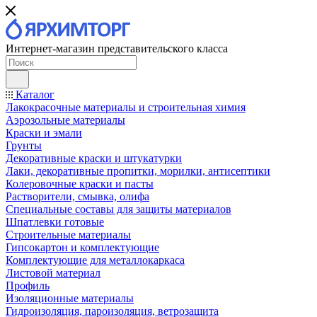
Интернет-магазин представительского класса
Каталог
Лакокрасочные материалы и строительная химия
Аэрозольные материалы
Краски и эмали
Грунты
Декоративные краски и штукатурки
Лаки, декоративные пропитки, морилки, антисептики
Колеровочные краски и пасты
Растворители, смывка, олифа
Специальные составы для защиты материалов
Шпатлевки готовые
Строительные материалы
Гипсокартон и комплектующие
Комплектующие для металлокаркаса
Листовой материал
Профиль
Изоляционные материалы
Гидроизоляция, пароизоляция, ветрозащита