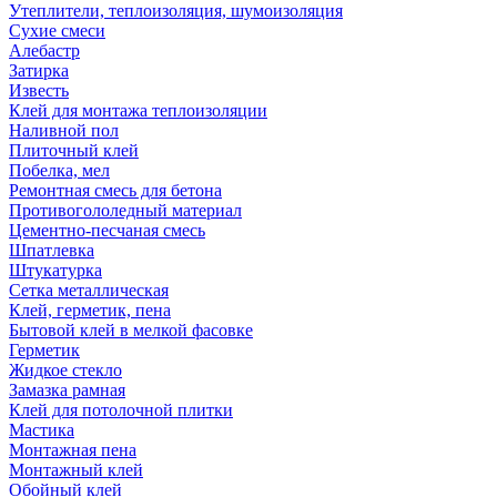
Утеплители, теплоизоляция, шумоизоляция
Сухие смеси
Алебастр
Затирка
Известь
Клей для монтажа теплоизоляции
Наливной пол
Плиточный клей
Побелка, мел
Ремонтная смесь для бетона
Противогололедный материал
Цементно-песчаная смесь
Шпатлевка
Штукатурка
Сетка металлическая
Клей, герметик, пена
Бытовой клей в мелкой фасовке
Герметик
Жидкое стекло
Замазка рамная
Клей для потолочной плитки
Мастика
Монтажная пена
Монтажный клей
Обойный клей