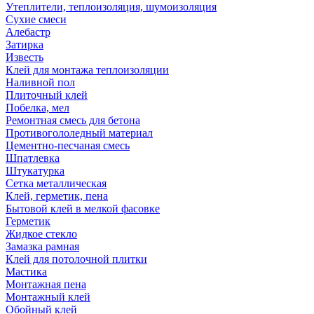
Утеплители, теплоизоляция, шумоизоляция
Сухие смеси
Алебастр
Затирка
Известь
Клей для монтажа теплоизоляции
Наливной пол
Плиточный клей
Побелка, мел
Ремонтная смесь для бетона
Противогололедный материал
Цементно-песчаная смесь
Шпатлевка
Штукатурка
Сетка металлическая
Клей, герметик, пена
Бытовой клей в мелкой фасовке
Герметик
Жидкое стекло
Замазка рамная
Клей для потолочной плитки
Мастика
Монтажная пена
Монтажный клей
Обойный клей