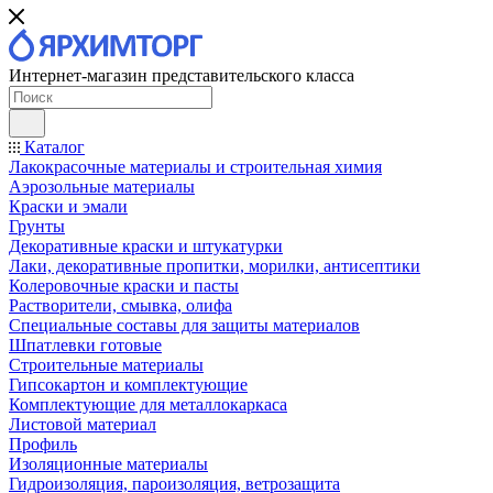
Интернет-магазин представительского класса
Каталог
Лакокрасочные материалы и строительная химия
Аэрозольные материалы
Краски и эмали
Грунты
Декоративные краски и штукатурки
Лаки, декоративные пропитки, морилки, антисептики
Колеровочные краски и пасты
Растворители, смывка, олифа
Специальные составы для защиты материалов
Шпатлевки готовые
Строительные материалы
Гипсокартон и комплектующие
Комплектующие для металлокаркаса
Листовой материал
Профиль
Изоляционные материалы
Гидроизоляция, пароизоляция, ветрозащита