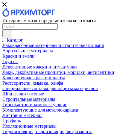
Интернет-магазин представительского класса
Каталог
Лакокрасочные материалы и строительная химия
Аэрозольные материалы
Краски и эмали
Грунты
Декоративные краски и штукатурки
Лаки, декоративные пропитки, морилки, антисептики
Колеровочные краски и пасты
Растворители, смывка, олифа
Специальные составы для защиты материалов
Шпатлевки готовые
Строительные материалы
Гипсокартон и комплектующие
Комплектующие для металлокаркаса
Листовой материал
Профиль
Изоляционные материалы
Гидроизоляция, пароизоляция, ветрозащита