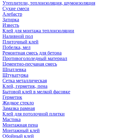
Утеплители, теплоизоляция, шумоизоляция
Сухие смеси
Алебастр
Затирка
Известь
Клей для монтажа теплоизоляции
Наливной пол
Плиточный клей
Побелка, мел
Ремонтная смесь для бетона
Противогололедный материал
Цементно-песчаная смесь
Шпатлевка
Штукатурка
Сетка металлическая
Клей, герметик, пена
Бытовой клей в мелкой фасовке
Герметик
Жидкое стекло
Замазка рамная
Клей для потолочной плитки
Мастика
Монтажная пена
Монтажный клей
Обойный клей