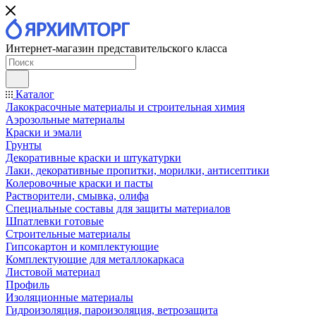
Интернет-магазин представительского класса
Каталог
Лакокрасочные материалы и строительная химия
Аэрозольные материалы
Краски и эмали
Грунты
Декоративные краски и штукатурки
Лаки, декоративные пропитки, морилки, антисептики
Колеровочные краски и пасты
Растворители, смывка, олифа
Специальные составы для защиты материалов
Шпатлевки готовые
Строительные материалы
Гипсокартон и комплектующие
Комплектующие для металлокаркаса
Листовой материал
Профиль
Изоляционные материалы
Гидроизоляция, пароизоляция, ветрозащита