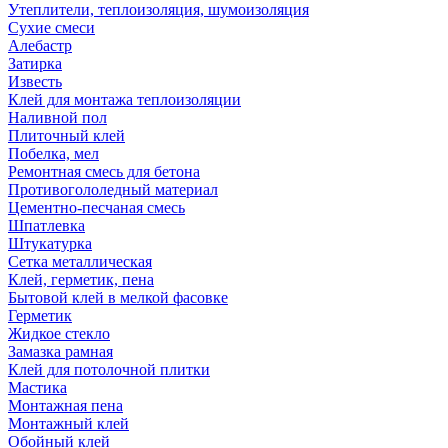
Утеплители, теплоизоляция, шумоизоляция
Сухие смеси
Алебастр
Затирка
Известь
Клей для монтажа теплоизоляции
Наливной пол
Плиточный клей
Побелка, мел
Ремонтная смесь для бетона
Противогололедный материал
Цементно-песчаная смесь
Шпатлевка
Штукатурка
Сетка металлическая
Клей, герметик, пена
Бытовой клей в мелкой фасовке
Герметик
Жидкое стекло
Замазка рамная
Клей для потолочной плитки
Мастика
Монтажная пена
Монтажный клей
Обойный клей