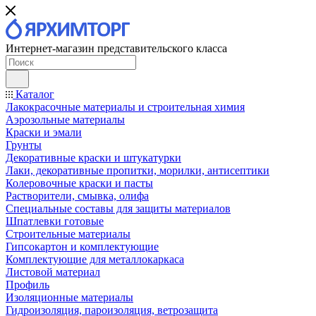
Интернет-магазин представительского класса
Каталог
Лакокрасочные материалы и строительная химия
Аэрозольные материалы
Краски и эмали
Грунты
Декоративные краски и штукатурки
Лаки, декоративные пропитки, морилки, антисептики
Колеровочные краски и пасты
Растворители, смывка, олифа
Специальные составы для защиты материалов
Шпатлевки готовые
Строительные материалы
Гипсокартон и комплектующие
Комплектующие для металлокаркаса
Листовой материал
Профиль
Изоляционные материалы
Гидроизоляция, пароизоляция, ветрозащита