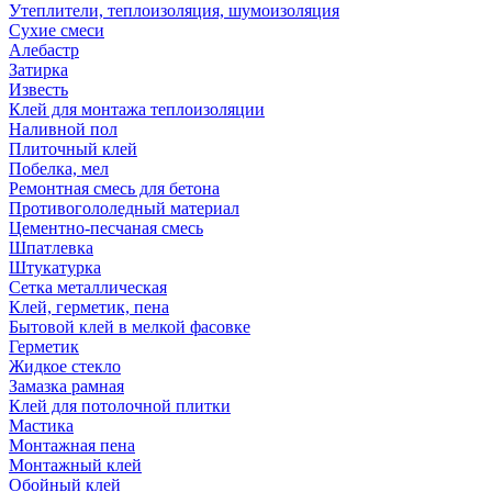
Утеплители, теплоизоляция, шумоизоляция
Сухие смеси
Алебастр
Затирка
Известь
Клей для монтажа теплоизоляции
Наливной пол
Плиточный клей
Побелка, мел
Ремонтная смесь для бетона
Противогололедный материал
Цементно-песчаная смесь
Шпатлевка
Штукатурка
Сетка металлическая
Клей, герметик, пена
Бытовой клей в мелкой фасовке
Герметик
Жидкое стекло
Замазка рамная
Клей для потолочной плитки
Мастика
Монтажная пена
Монтажный клей
Обойный клей