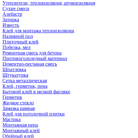
Утеплители, теплоизоляция, шумоизоляция
Сухие смеси
Алебастр
Затирка
Известь
Клей для монтажа теплоизоляции
Наливной пол
Плиточный клей
Побелка, мел
Ремонтная смесь для бетона
Противогололедный материал
Цементно-песчаная смесь
Шпатлевка
Штукатурка
Сетка металлическая
Клей, герметик, пена
Бытовой клей в мелкой фасовке
Герметик
Жидкое стекло
Замазка рамная
Клей для потолочной плитки
Мастика
Монтажная пена
Монтажный клей
Обойный клей