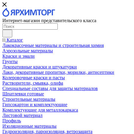
Интернет-магазин представительского класса
Каталог
Лакокрасочные материалы и строительная химия
Аэрозольные материалы
Краски и эмали
Грунты
Декоративные краски и штукатурки
Лаки, декоративные пропитки, морилки, антисептики
Колеровочные краски и пасты
Растворители, смывка, олифа
Специальные составы для защиты материалов
Шпатлевки готовые
Строительные материалы
Гипсокартон и комплектующие
Комплектующие для металлокаркаса
Листовой материал
Профиль
Изоляционные материалы
Гидроизоляция, пароизоляция, ветрозащита