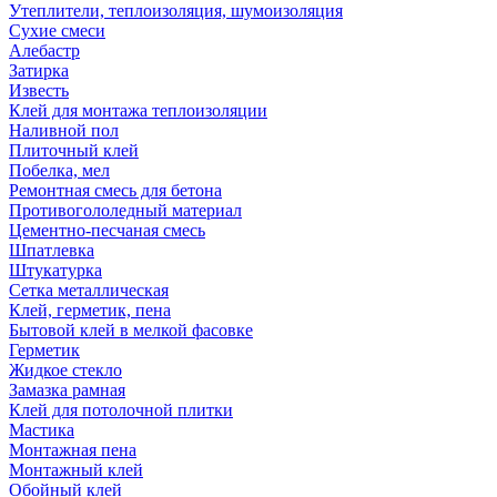
Утеплители, теплоизоляция, шумоизоляция
Сухие смеси
Алебастр
Затирка
Известь
Клей для монтажа теплоизоляции
Наливной пол
Плиточный клей
Побелка, мел
Ремонтная смесь для бетона
Противогололедный материал
Цементно-песчаная смесь
Шпатлевка
Штукатурка
Сетка металлическая
Клей, герметик, пена
Бытовой клей в мелкой фасовке
Герметик
Жидкое стекло
Замазка рамная
Клей для потолочной плитки
Мастика
Монтажная пена
Монтажный клей
Обойный клей