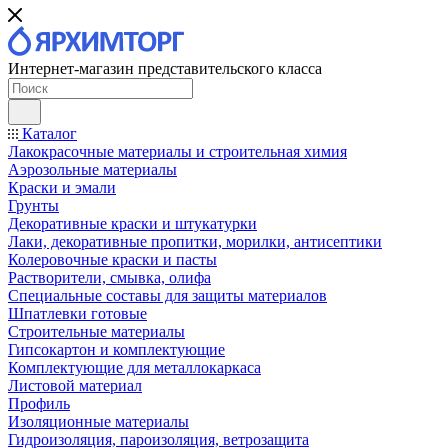
Интернет-магазин представительского класса
Каталог
Лакокрасочные материалы и строительная химия
Аэрозольные материалы
Краски и эмали
Грунты
Декоративные краски и штукатурки
Лаки, декоративные пропитки, морилки, антисептики
Колеровочные краски и пасты
Растворители, смывка, олифа
Специальные составы для защиты материалов
Шпатлевки готовые
Строительные материалы
Гипсокартон и комплектующие
Комплектующие для металлокаркаса
Листовой материал
Профиль
Изоляционные материалы
Гидроизоляция, пароизоляция, ветрозащита